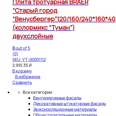
Плита тротуарная BRAER
“Старый город
“Венусбергер”120/160/240*160*40
(колормикс “Туман”)
двухслойные
0
out of 5
(0)
SKU: УТ-00001112
2,910.35
₽
В корзину
В избранное
Сравнить
Все категории
Вентилируемые фасады
Декоративные штукатурные фасады
Звукоизоляционные материалы
Общестроительные материалы