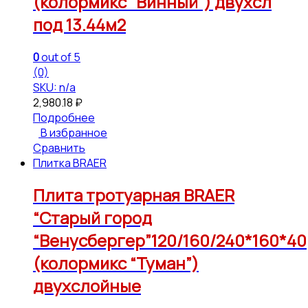
(колормикс “Винный”) двухсл
под 13.44м2
0
out of 5
(0)
SKU: n/a
2,980.18
₽
Подробнее
В избранное
Сравнить
Плитка BRAER
Плита тротуарная BRAER
“Старый город
“Венусбергер”120/160/240*160*40
(колормикс “Туман”)
двухслойные