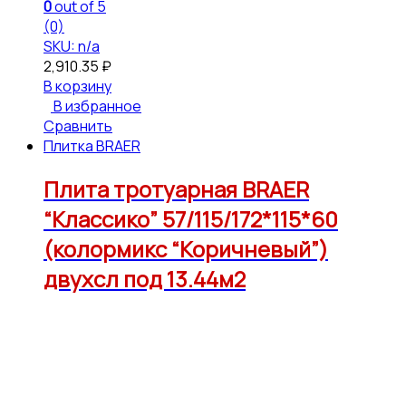
0
out of 5
(0)
SKU: n/a
2,910.35
₽
В корзину
В избранное
Сравнить
Плитка BRAER
Плита тротуарная BRAER
“Классико” 57/115/172*115*60
(колормикс “Коричневый”)
двухсл под 13.44м2