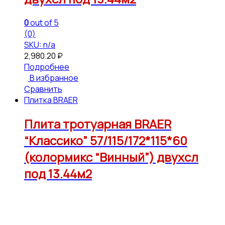
0
out of 5
(0)
SKU: n/a
2,980.20
₽
Подробнее
В избранное
Сравнить
Плитка BRAER
Плита тротуарная BRAER
“Классико” 57/115/172*115*60
(колормикс “Винный”) двухсл
под 13.44м2