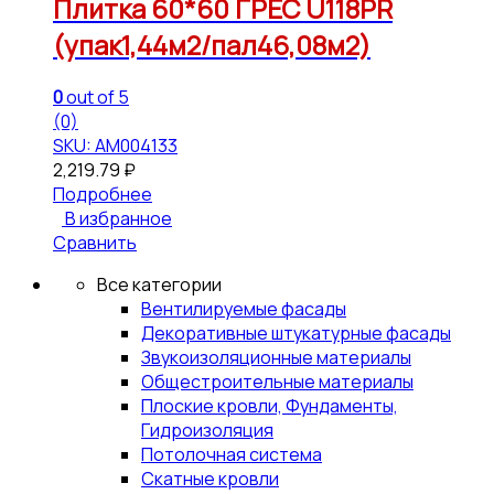
Плитка 60*60 ГРЕС U118PR
(упак1,44м2/пал46,08м2)
0
out of 5
(0)
SKU: АМ004133
2,219.79
₽
Подробнее
В избранное
Сравнить
Все категории
Вентилируемые фасады
Декоративные штукатурные фасады
Звукоизоляционные материалы
Общестроительные материалы
Плоские кровли, Фундаменты,
Гидроизоляция
Потолочная система
Скатные кровли