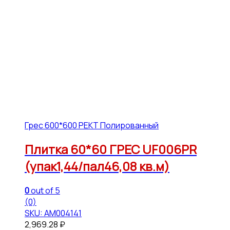
Грес 600*600 РЕКТ Полированный
Плитка 60*60 ГРЕС UF006PR
(упак1,44/пал46,08 кв.м)
0
out of 5
(0)
SKU: АМ004141
2,969.28
₽