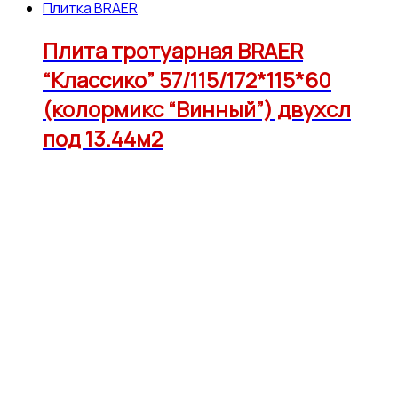
Плитка BRAER
Плита тротуарная BRAER
“Классико” 57/115/172*115*60
(колормикс “Винный”) двухсл
под 13.44м2