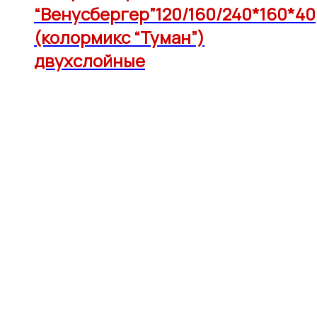
“Венусбергер”120/160/240*160*40
(колормикс “Туман”)
двухслойные