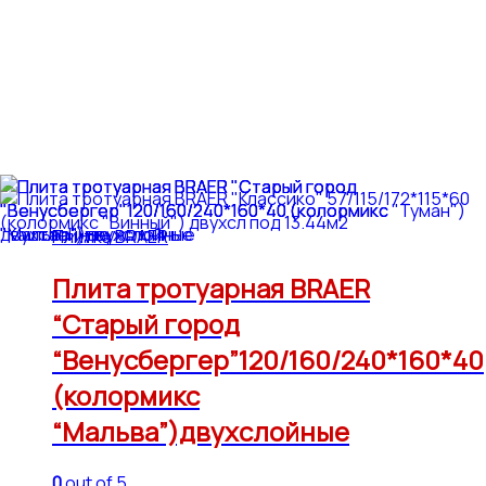
Плитка BRAER
Плита тротуарная BRAER
“Старый город
“Венусбергер”120/160/240*160*40
(колормикс
“Мальва”)двухслойные
0
out of 5