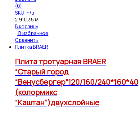
(0)
SKU: n/a
2,910.35
₽
В корзину
В избранное
Сравнить
Плитка BRAER
Плита тротуарная BRAER
“Старый город
“Венусбергер”120/160/240*160*40
(колормикс
“Каштан”)двухслойные