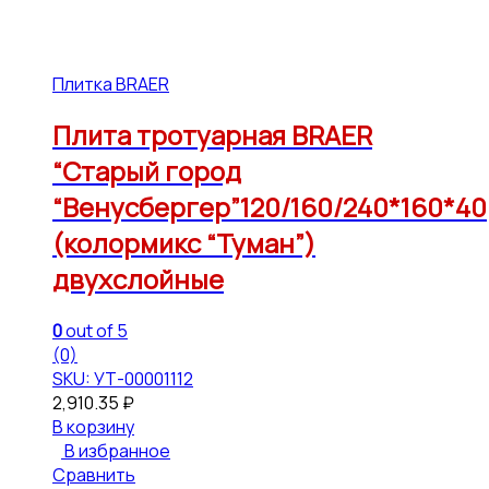
Плитка BRAER
Плита тротуарная BRAER
“Старый город
“Венусбергер”120/160/240*160*40
(колормикс “Туман”)
двухслойные
0
out of 5
(0)
SKU: УТ-00001112
2,910.35
₽
В корзину
В избранное
Сравнить