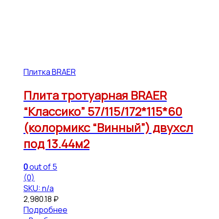
Плитка BRAER
Плита тротуарная BRAER
“Классико” 57/115/172*115*60
(колормикс “Винный”) двухсл
под 13.44м2
0
out of 5
(0)
SKU: n/a
2,980.18
₽
Подробнее