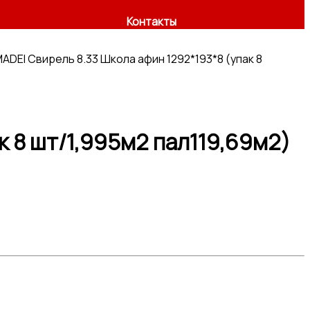
Контакты
ADEI Свирель 8.33 Школа афин 1292*193*8 (упак 8
к 8 шт/1,995м2 пал119,69м2)