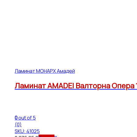
Ламинат МОНАРХ Амадей
Ламинат AMADEI Валторна Опера 12
0
out of 5
(0)
SKU: 41025