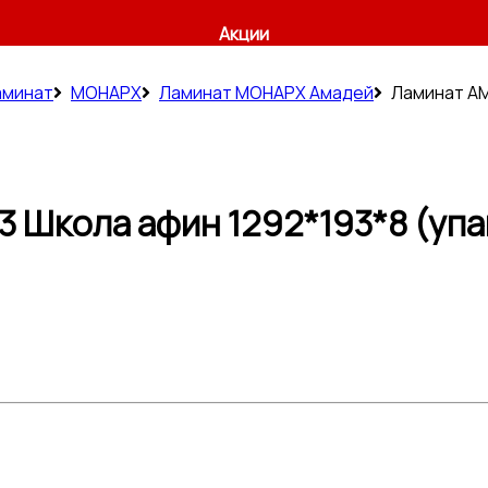
Акции
аминат
МОНАРХ
Ламинат МОНАРХ Амадей
Ламинат AM
 Школа афин 1292*193*8 (упа