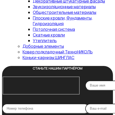
Декоративные штукатурные фасады
Звукоизоляционные материалы
Общестроительные материалы
Плоские кровли, Фундаменты,
Гидроизоляция
Потолочная система
Скатные кровли
Утеплитель
Доборные элементы
Ковер подкладочный ТехноНИКОЛЬ
Коньки-карнизы ШИНГЛАС
СТАНЬТЕ НАШИМ ПАРТНЁРОМ