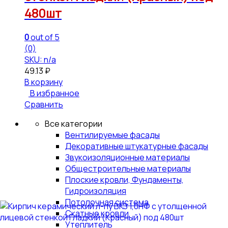
480шт
0
out of 5
(0)
SKU: n/a
49.13
₽
В корзину
В избранное
Сравнить
Все категории
Вентилируемые фасады
Декоративные штукатурные фасады
Звукоизоляционные материалы
Общестроительные материалы
Плоские кровли, Фундаменты,
Гидроизоляция
Потолочная система
Скатные кровли
Утеплитель