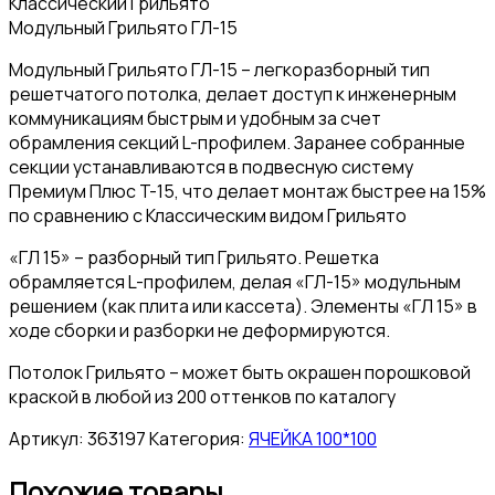
Классический Грильято
Модульный Грильято ГЛ-15
Модульный Грильято ГЛ-15 – легкоразборный тип
решетчатого потолка, делает доступ к инженерным
коммуникациям быстрым и удобным за счет
обрамления секций L-профилем. Заранее собранные
секции устанавливаются в подвесную систему
Премиум Плюс T-15, что делает монтаж быстрее на 15%
по сравнению с Классическим видом Грильято
«ГЛ 15» – разборный тип Грильято. Решетка
обрамляется L-профилем, делая «ГЛ-15» модульным
решением (как плита или кассета). Элементы «ГЛ 15» в
ходе сборки и разборки не деформируются.
Потолок Грильято – может быть окрашен порошковой
краской в любой из 200 оттенков по каталогу
Артикул:
363197
Категория:
ЯЧЕЙКА 100*100
Похожие товары