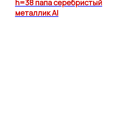
h=38 папа серебристый
металлик Al