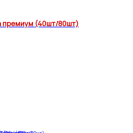
ра премиум (40шт/80шт)