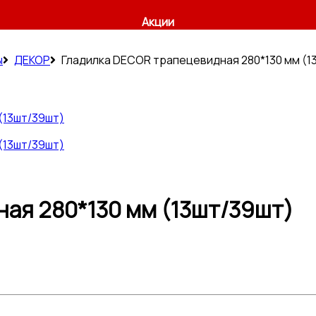
Акции
ы
ДЕКОР
Гладилка DECOR трапецевидная 280*130 мм (1
ая 280*130 мм (13шт/39шт)