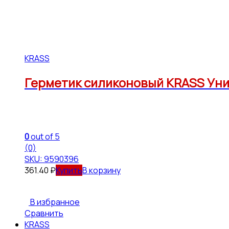
KRASS
Герметик силиконовый KRASS Ун
0
out of 5
(0)
SKU: 9590396
361.40
₽
В корзину
В избранное
Сравнить
KRASS