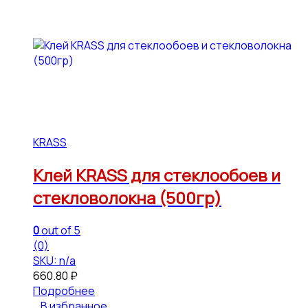
KRASS
Клей KRASS для стеклообоев и
стекловолокна (500гр)
0
out of 5
(0)
SKU: n/a
660.80
₽
Подробнее
В избранное